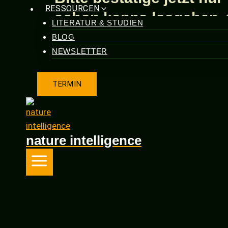
RESSOURCEN
schon kanns losgehen 
LITERATUR & STUDIEN
BLOG
NEWSLETTER
TERMIN
nature intelligence