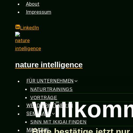
Zum
About
Inhalt
Impressum
springen
LinkedIn
nature intelligence
FÜR UNTERNEHMEN
NATURTRAININGS
VORTRÄGE
Willkomm
WERDE PARTNER:IN
SEMINARE
SINN MIT IKIGAI FINDEN
Bitte bestätige jetzt nu
MAGAZIN