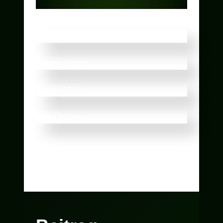
Jonathan Klotz
Tobias Lerzer
Nadine Müller
Helke Wieners