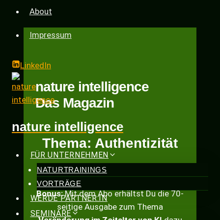
Zum
About
Inhalt
springen
Impressum
LinkedIn
nature intelligence
Das Magazin
nature intelligence
Thema: Authentizität
FÜR UNTERNEHMEN
Sichere Dir
kostenlos
die 3. Ausgabe
NATURTRAININGS
zum
20. August 2026
VORTRÄGE
Bonus:
Mit dem Abo erhältst Du die 70-
WERDE PARTNER:IN
seitige Ausgabe zum Thema
SEMINARE