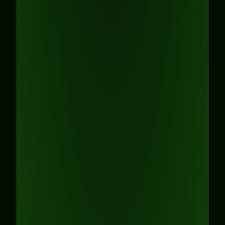
organisatorische Prozess?
Wir klären Termin, Dauer und Ort. Aktuell ist
dieses Seminar verfügbar in: Baden-
Württemberg, Rheinland-Pfalz, Saarland
Allgemein
: Auftrag (individuelle
Herausforderungen), Termin, Dauer und
Ort werden geklärt
Falls Team/Gruppe
: Gruppengröße
wird abgestimmt. Ab 13 Personen
können zwei Trainer:innen dabei sein,
ab 25 drei usw.
Dauer
: Ein Tag (richtet sich nach
Anforderung)
Seminarraum
(indoor) kann für den