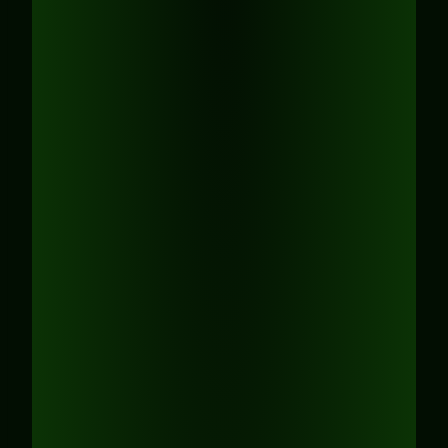
Geschichte
angepasst, die zur vorher
abgestimmten Herausforderung passt.
Beispiele:
Anforderung
: Eine neue Software wird
eingeführt, wodurch sich
Arbeitsprozesse geändert haben. Das
Team erhält eine neue Führungskraft
und hat mit ihr die Aufgabe,
Schnittstellen zwischen den
Mitgliedern neu zu definieren.
Herausforderung
: Das Team ist
verunsichert, da die neue
Führungskraft ihren Vorstellungen
nicht entspricht. Misstrauen macht
sich breit, Unsicherheit droht zum
Widerstand zu werden. Ärger und