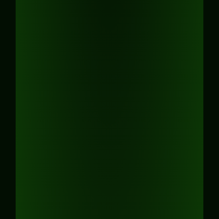
Stress verbreiten sich.
Anforderung
: Allgemein fällt auf, dass
Mitarbeitende gestresst wirken.
Anhand der gestiegenen
Krankheitstage und/oder der
Fluktuationsrate zeigen dies auch die
Zahlen. Man möchte den
Mitarbeitenden Resilienz-Methoden
vermitteln, die nachhaltig im
Arbeitsalltag integriert werden können.
Herausforderung
: Gesundheit wird im
Allgemein als Privatsache gesehen und
Angebote daher schlecht
angenommen.
Wie läuft der