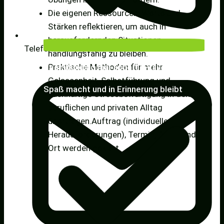
Die eigenen Ressourcen, Werte und
Stärken reflektieren, um auch in
herausfordernden Situationen
Telefon: +49 (0)151 68414521
handlungsfähig zu bleiben.
Praktische Methoden für mehr
Teambuilding mal anders: Prävention die
Gelassenheit, Selbstführung und
Spaß macht und in Erinnerung bleibt
nachhaltige Stressbewältigung in den
beruflichen und privaten Alltag
übertragen.Auftrag (individuelle
Herausforderungen), Termin, Dauer und
Ort werden geklärt