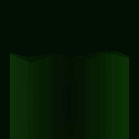
Wie funktioniert das Natur-
Resilienz Micro-
Adventure?
Das Outdoor-Format soll
erlebnisorientiertes Lernen und
Teamzusammenhalt
anregen. Die
Teilnehmenden lösen ein oder mehrere
Aufgaben, die ihnen beim Lösen derselbigen
das Gefühl von
Selbstwirksamkeit
geben.
Das Vorgehen wird anhand einer