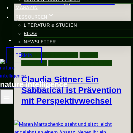
– kein Feelgood-Thema
MAGAZIN
RESSOURCEN
LITERATUR & STUDIEN
BLOG
NEWSLETTER
Mental Health Leadership
Mentale
TERMIN
Gesundheit
Naturintelligenz im Business
Claudia Sittner: Ein
nature intelligence
Sabbatical ist Prävention
mit Perspektivwechsel