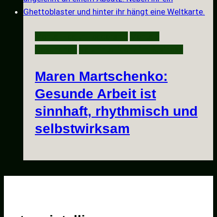
Mental Health Leadership
Mentale
Gesundheit
Naturintelligenz im Business
Maren Martschenko:
Gesunde Arbeit ist
sinnhaft, rhythmisch und
selbstwirksam